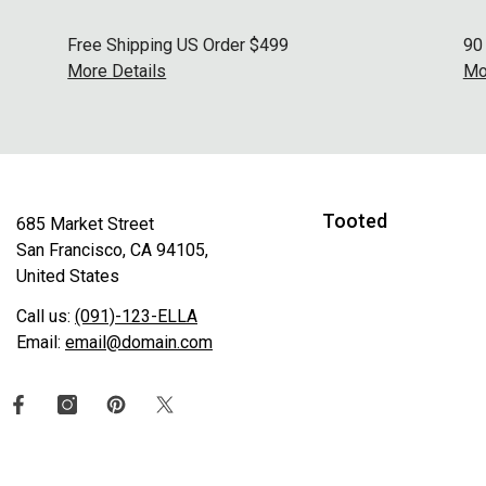
Free Shipping US Order $499
90
More Details
Mo
Tooted
685 Market Street
San Francisco, CA 94105,
United States
Call us:
(091)-123-ELLA
Email:
email@domain.com