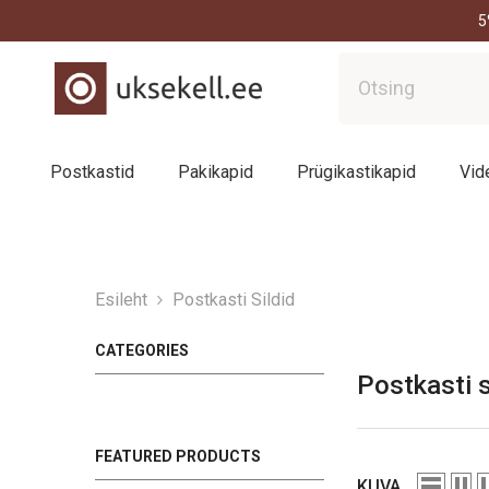
Skip to content
5
Postkastid
Pakikapid
Prügikastikapid
Vid
Esileht
Postkasti Sildid
CATEGORIES
Postkasti s
FEATURED PRODUCTS
KUVA