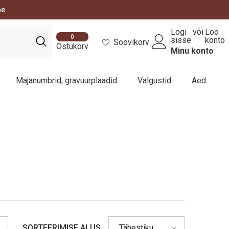
ne
Logi
või
Loo
0
0
sisse
konto
Soovikorv
toodet
Ostukorv
Minu konto
Majanumbrid, gravuurplaadid
Valgustid
Aed
SORTEERIMISE ALUS
Tähestiku