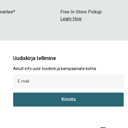
arantee*
Free In-Store Pickup
Learn How
Uudiskirja tellimine
Ainult info uute toodete ja kampaaniate kohta.
Kinnita