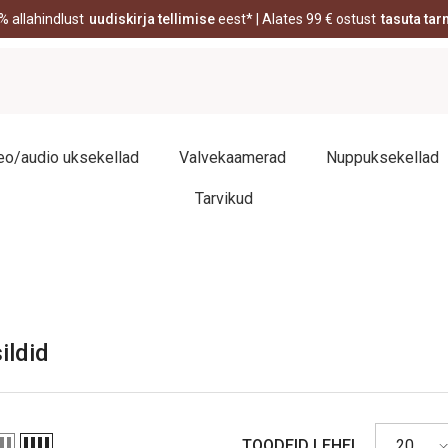
% allahindlust
uudiskirja tellimise
eest* | Alates 99 € ostust
tasuta tar
eo/audio uksekellad
Valvekaamerad
Nuppuksekellad
Tarvikud
ildid
TOODEID LEHEL
20